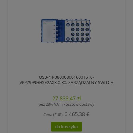
OS3-44-080008001600T6T6-
VPPZ999HHSE2AXX.X.XX, ZARZĄDZALNY SWITCH
IP65/IP67, PRZEŁĄCZANIE „STORE-AND-FORWARD”,
HIOS LAYER 2 ADVANCED, TYP GIGABIT-ETHERNET,
27 833,47 zł
ZGODNY Z IEEE 802.3AT (ZASILANIE WBUDOWANE
POE +), ELEKTRYCZNE PORTY UPLINK GIGABIT
bez 23% VAT i kosztów dostawy
ETHERNET
6 465,38 €
Cena (EUR):
do koszyka