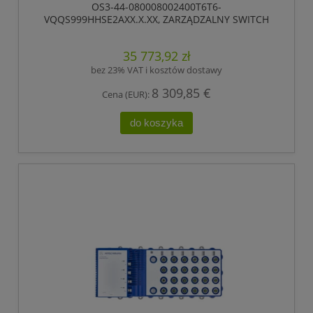
OS3-44-080008002400T6T6-
VQQS999HHSE2AXX.X.XX, ZARZĄDZALNY SWITCH
IP65 / IP67, PRZEŁĄCZANIE „STORE-AND-
FORWARD”, HIOS LAYER 2 ADVANCED, TYP GIGABIT-
35 773,92 zł
ETHERNET, ZGODNY Z IEEE 802.3AT (ZASILANIE
WBUDOWANE POE +), ELEKTRYCZNE PORTY UPLINK
bez 23% VAT i kosztów dostawy
GIGABIT ETHERNET
8 309,85 €
Cena (EUR):
do koszyka