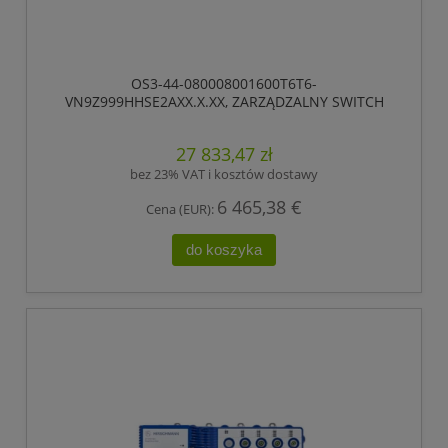
OS3-44-080008001600T6T6-
VN9Z999HHSE2AXX.X.XX, ZARZĄDZALNY SWITCH
IP65/IP67, PRZEŁĄCZANIE „STORE-AND-FORWARD”,
HIOS LAYER 2 ADVANCED, TYP GIGABIT-ETHERNET,
27 833,47 zł
ZGODNY Z IEEE 802.3AT (ZASILANIE WBUDOWANE
POE +), ELEKTRYCZNE PORTY UPLINK GIGABIT
bez 23% VAT i kosztów dostawy
ETHERNET
6 465,38 €
Cena (EUR):
do koszyka