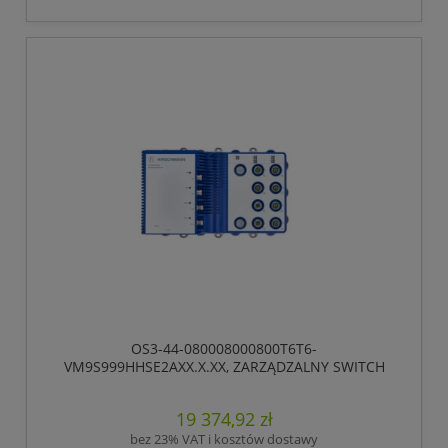
OS3-44-080008000800T6T6-
VM9S999HHSE2AXX.X.XX, ZARZĄDZALNY SWITCH
IP65/IP67, PRZEŁĄCZANIE „STORE-AND-FORWARD”,
HIOS LAYER 2 ADVANCED, TYP GIGABIT-ETHERNET,
19 374,92 zł
ZGODNY Z IEEE 802.3AT (ZASILANIE WBUDOWANE
POE +), ELEKTRYCZNE PORTY UPLINK GIGABIT
bez 23% VAT i kosztów dostawy