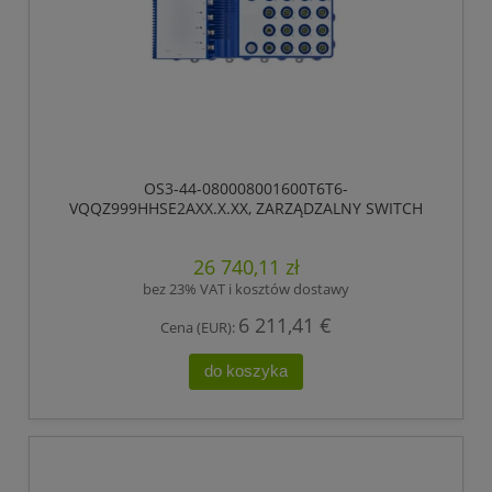
OS3-44-080008001600T6T6-
VQQZ999HHSE2AXX.X.XX, ZARZĄDZALNY SWITCH
IP65/IP67, PRZEŁĄCZANIE „STORE-AND-FORWARD”,
HIOS LAYER 2 ADVANCED, TYP GIGABIT-ETHERNET,
26 740,11 zł
ZGODNY Z IEEE 802.3AT (ZASILANIE WBUDOWANE
POE +), ELEKTRYCZNE PORTY UPLINK GIGABIT
bez 23% VAT i kosztów dostawy
ETHERNET
6 211,41 €
Cena (EUR):
do koszyka