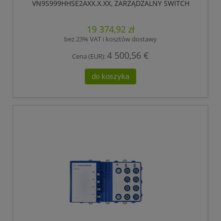
VN9S999HHSE2AXX.X.XX, ZARZĄDZALNY SWITCH
IP65/IP67, PRZEŁĄCZANIE „STORE-AND-FORWARD”,
HIOS LAYER 2 ADVANCED, TYP GIGABIT-ETHERNET,
19 374,92 zł
ZGODNY Z IEEE 802.3AT (ZASILANIE WBUDOWANE
POE +), ELEKTRYCZNE PORTY UPLINK GIGABIT
bez 23% VAT i kosztów dostawy
ETHERNET
4 500,56 €
Cena (EUR):
do koszyka