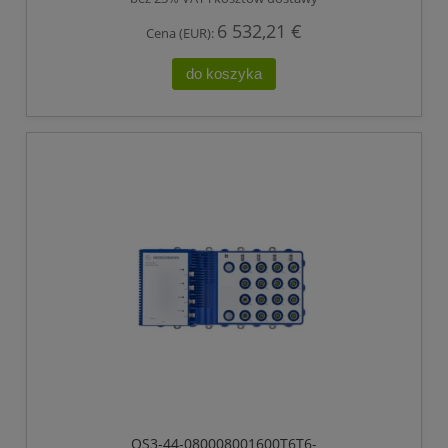
ETHERNET
6 532,21 €
Cena (EUR):
do koszyka
OS3-44-080008001600T6T6-