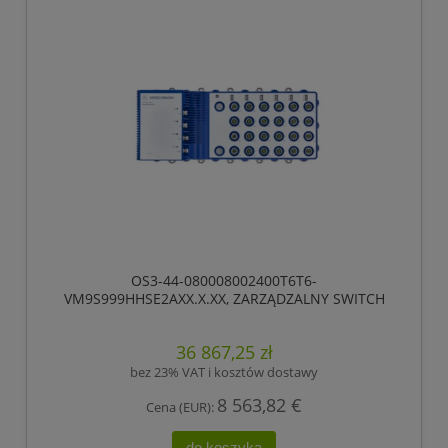
OS3-44-080008002400T6T6-
VM9S999HHSE2AXX.X.XX, ZARZĄDZALNY SWITCH
IP65/IP67, PRZEŁĄCZANIE „STORE-AND-FORWARD”,
HIOS LAYER 2 ADVANCED, TYP GIGABIT-ETHERNET,
36 867,25 zł
ZGODNY Z IEEE 802.3AT (ZASILANIE WBUDOWANE
POE +), ELEKTRYCZNE PORTY UPLINK GIGABIT
bez 23% VAT i kosztów dostawy
ETHERNET
8 563,82 €
Cena (EUR):
do koszyka