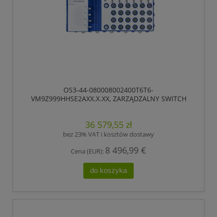
OS3-44-080008002400T6T6-
VM9Z999HHSE2AXX.X.XX, ZARZĄDZALNY SWITCH
IP65/IP67, PRZEŁĄCZANIE „STORE-AND-FORWARD”,
HIOS LAYER 2 ADVANCED, TYP GIGABIT-ETHERNET,
36 579,55 zł
ZGODNY Z IEEE 802.3AT (ZASILANIE WBUDOWANE
POE +), ELEKTRYCZNE PORTY UPLINK GIGABIT
bez 23% VAT i kosztów dostawy
ETHERNET
8 496,99 €
Cena (EUR):
do koszyka