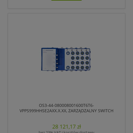
OS3-44-080008001600T6T6-
VPPS999HHSE2AXX.X.XX, ZARZĄDZALNY SWITCH
IP65/IP67, PRZEŁĄCZANIE „STORE-AND-FORWARD”,
HIOS LAYER 2 ADVANCED, TYP GIGABIT-ETHERNET,
28 121,17 zł
ZGODNY Z IEEE 802.3AT (ZASILANIE WBUDOWANE
POE +), ELEKTRYCZNE PORTY UPLINK GIGABIT
bez 23% VAT i kosztów dostawy