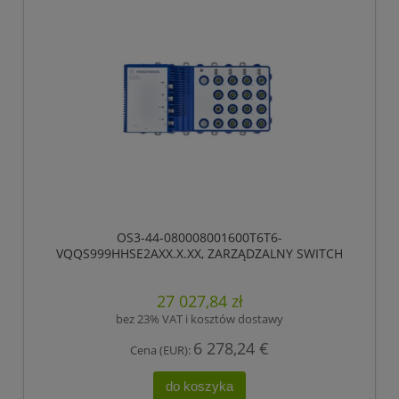
OS3-44-080008001600T6T6-
VQQS999HHSE2AXX.X.XX, ZARZĄDZALNY SWITCH
IP65/IP67, PRZEŁĄCZANIE „STORE-AND-FORWARD”,
HIOS LAYER 2 ADVANCED, TYP GIGABIT-ETHERNET,
27 027,84 zł
ZGODNY Z IEEE 802.3AT (ZASILANIE WBUDOWANE
POE +), ELEKTRYCZNE PORTY UPLINK GIGABIT
bez 23% VAT i kosztów dostawy
ETHERNET
6 278,24 €
Cena (EUR):
do koszyka