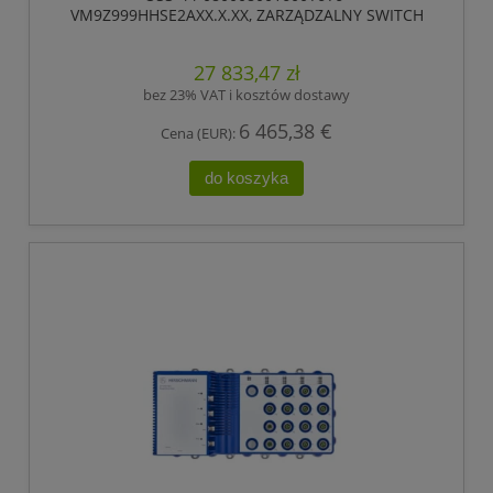
VM9Z999HHSE2AXX.X.XX, ZARZĄDZALNY SWITCH
IP65/IP67, PRZEŁĄCZANIE „STORE-AND-FORWARD”,
HIOS LAYER 2 ADVANCED, TYP GIGABIT-ETHERNET,
27 833,47 zł
ZGODNY Z IEEE 802.3AT (ZASILANIE WBUDOWANE
POE +), ELEKTRYCZNE PORTY UPLINK GIGABIT
bez 23% VAT i kosztów dostawy
ETHERNET
6 465,38 €
Cena (EUR):
do koszyka