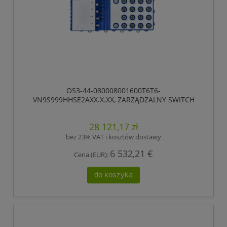
OS3-44-080008001600T6T6-
VN9S999HHSE2AXX.X.XX, ZARZĄDZALNY SWITCH
IP65/IP67, PRZEŁĄCZANIE „STORE-AND-FORWARD”,
HIOS LAYER 2 ADVANCED, TYP GIGABIT-ETHERNET,
28 121,17 zł
ZGODNY Z IEEE 802.3AT (ZASILANIE WBUDOWANE
POE +), ELEKTRYCZNE PORTY UPLINK GIGABIT
bez 23% VAT i kosztów dostawy
ETHERNET
6 532,21 €
Cena (EUR):
do koszyka