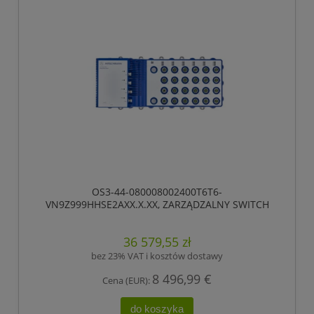
OS3-44-080008002400T6T6-
VN9Z999HHSE2AXX.X.XX, ZARZĄDZALNY SWITCH
IP65/IP67, PRZEŁĄCZANIE „STORE-AND-FORWARD”,
HIOS LAYER 2 ADVANCED, TYP GIGABIT-ETHERNET,
36 579,55 zł
ZGODNY Z IEEE 802.3AT (ZASILANIE WBUDOWANE
POE +), ELEKTRYCZNE PORTY UPLINK GIGABIT
bez 23% VAT i kosztów dostawy
ETHERNET
8 496,99 €
Cena (EUR):
do koszyka