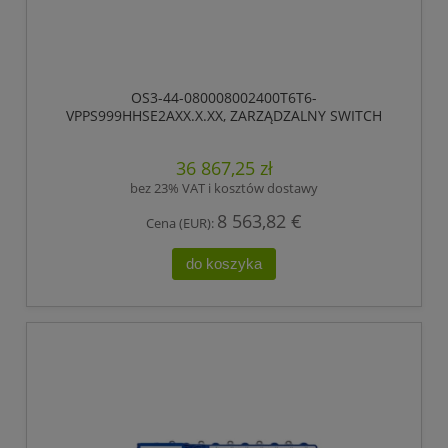
OS3-44-080008002400T6T6-
VPPS999HHSE2AXX.X.XX, ZARZĄDZALNY SWITCH
IP65/IP67, PRZEŁĄCZANIE „STORE-AND-FORWARD”,
HIOS LAYER 2 ADVANCED, TYP GIGABIT-ETHERNET,
36 867,25 zł
ZGODNY Z IEEE 802.3AT (ZASILANIE WBUDOWANE
POE +), ELEKTRYCZNE PORTY UPLINK GIGABIT
bez 23% VAT i kosztów dostawy
ETHERNET
8 563,82 €
Cena (EUR):
do koszyka