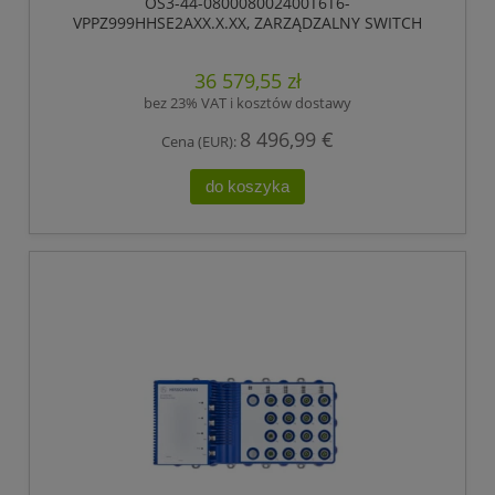
OS3-44-080008002400T6T6-
VPPZ999HHSE2AXX.X.XX, ZARZĄDZALNY SWITCH
IP65/IP67, PRZEŁĄCZANIE „STORE-AND-FORWARD”,
HIOS LAYER 2 ADVANCED, TYP GIGABIT-ETHERNET,
36 579,55 zł
ZGODNY Z IEEE 802.3AT (ZASILANIE WBUDOWANE
POE +), ELEKTRYCZNE PORTY UPLINK GIGABIT
bez 23% VAT i kosztów dostawy
ETHERNET
8 496,99 €
Cena (EUR):
do koszyka