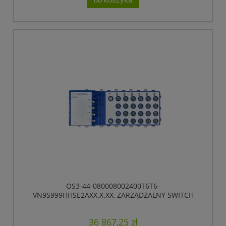
OS3-44-080008002400T6T6-
VN9S999HHSE2AXX.X.XX, ZARZĄDZALNY SWITCH
IP65/IP67, PRZEŁĄCZANIE „STORE-AND-FORWARD”,
HIOS LAYER 2 ADVANCED, TYP GIGABIT-ETHERNET,
36 867,25 zł
ZGODNY Z IEEE 802.3AT (ZASILANIE WBUDOWANE