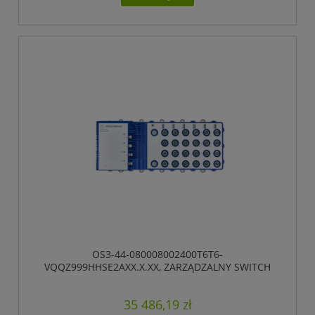
OS3-44-080008002400T6T6-
VQQZ999HHSE2AXX.X.XX, ZARZĄDZALNY SWITCH
IP65/IP67, PRZEŁĄCZANIE „STORE-AND-FORWARD”,
HIOS LAYER 2 ADVANCED, TYP GIGABIT-ETHERNET,
35 486,19 zł
ZGODNY Z IEEE 802.3AT (ZASILANIE WBUDOWANE