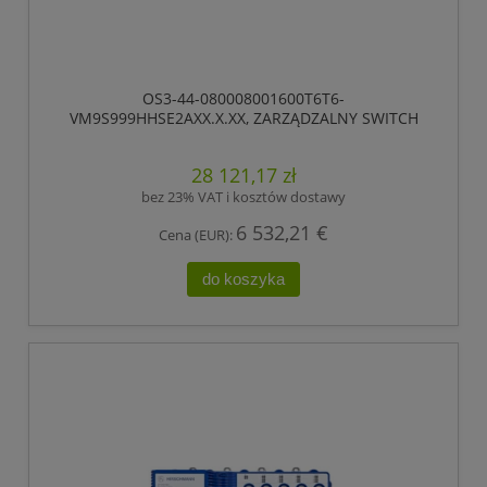
OS3-44-080008001600T6T6-
VM9S999HHSE2AXX.X.XX, ZARZĄDZALNY SWITCH
IP65/IP67, PRZEŁĄCZANIE „STORE-AND-FORWARD”,
HIOS LAYER 2 ADVANCED, TYP GIGABIT-ETHERNET,
28 121,17 zł
ZGODNY Z IEEE 802.3AT (ZASILANIE WBUDOWANE
POE +), ELEKTRYCZNE PORTY UPLINK GIGABIT
bez 23% VAT i kosztów dostawy
ETHERNET
6 532,21 €
Cena (EUR):
do koszyka