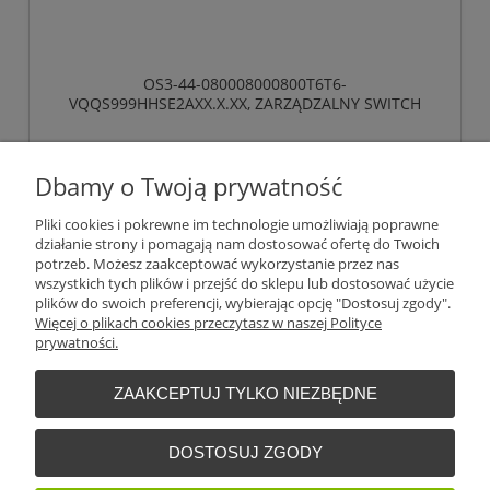
OS3-44-080008000800T6T6-
VQQS999HHSE2AXX.X.XX, ZARZĄDZALNY SWITCH
IP65/IP67, PRZEŁĄCZANIE „STORE-AND-FORWARD”,
HIOS LAYER 2 ADVANCED, TYP GIGABIT-ETHERNET,
18 281,59 zł
ZGODNY Z IEEE 802.3AT (ZASILANIE WBUDOWANE
Dbamy o Twoją prywatność
POE +), ELEKTRYCZNE PORTY UPLINK GIGABIT
bez 23% VAT i kosztów dostawy
ETHERNET
4 246,59 €
Cena (EUR):
Pliki cookies i pokrewne im technologie umożliwiają poprawne
działanie strony i pomagają nam dostosować ofertę do Twoich
potrzeb. Możesz zaakceptować wykorzystanie przez nas
do koszyka
wszystkich tych plików i przejść do sklepu lub dostosować użycie
plików do swoich preferencji, wybierając opcję "Dostosuj zgody".
Więcej o plikach cookies przeczytasz w naszej Polityce
prywatności.
«
1
2
3
4
5
...
51
»
ZAAKCEPTUJ TYLKO NIEZBĘDNE
Warunki zakupów
DOSTOSUJ ZGODY
Moje konto