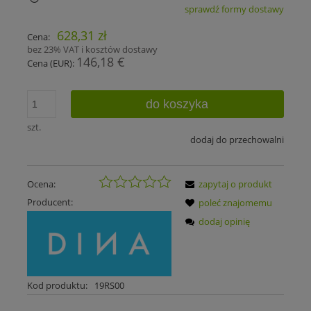
sprawdź formy dostawy
Cena nie zawiera ewentualnych kosztów płatności
628,31 zł
Cena:
bez 23% VAT i kosztów dostawy
146,18 €
Cena (EUR):
do koszyka
szt.
dodaj do przechowalni
Ocena:
zapytaj o produkt
Producent:
poleć znajomemu
dodaj opinię
Kod produktu:
19RS00