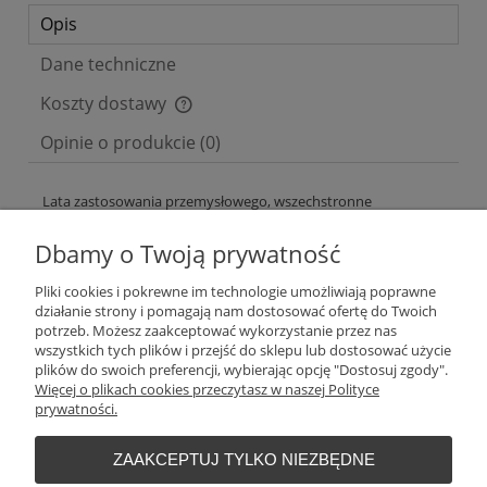
Opis
Dane techniczne
Koszty dostawy
Cena nie zawiera ewentualnych kosztów płatności
Opinie o produkcie (0)
Lata zastosowania przemysłowego, wszechstronne
możliwości regulacji i najwyższa dostępność operacyjna.
SAFELINE to system monitorowania bezpieczeństwa w
Dbamy o Twoją prywatność
każdym obszarze inżynierii mechanicznej. SAFELINE oferuje
idealne rozwiązanie dla każdej aplikacji: wybierz odpowiednią
Pliki cookies i pokrewne im technologie umożliwiają poprawne
jednostkę centralną spośród 6 różnych wariantów, z portem
działanie strony i pomagają nam dostosować ofertę do Twoich
COM lub USB. Dopasuj do tego połączenie fieldbus i wizualizuj
potrzeb. Możesz zaakceptować wykorzystanie przez nas
różne stany przełączania za pomocą jednego z głównych
wszystkich tych plików i przejść do sklepu lub dostosować użycie
protokołów fieldbus.
plików do swoich preferencji, wybierając opcję "Dostosuj zgody".
Więcej o plikach cookies przeczytasz w naszej Polityce
Pliki do pobrania:
prywatności.
*KARTA KATALOGOWA
*PRZEGLĄD PRODUKTOWY
ZAAKCEPTUJ TYLKO NIEZBĘDNE