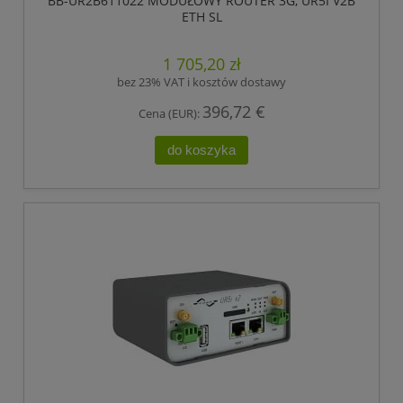
BB-UR2B611022 MODUŁOWY ROUTER 3G, UR5I V2B
ETH SL
1 705,20 zł
bez 23% VAT i kosztów dostawy
396,72 €
Cena (EUR):
do koszyka