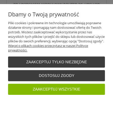
BB-UR2B616021 MODUŁOWY ROUTER 3G, UR5I V2B
CNT SL
Dbamy o Twoją prywatność
1 827,47 zł
Pliki cookies i pokrewne im technologie umożliwiają poprawne
bez 23% VAT i kosztów dostawy
działanie strony i pomagają nam dostosować ofertę do Twoich
potrzeb. Możesz zaakceptować wykorzystanie przez nas
425,17 €
Cena (EUR):
wszystkich tych plików i przejść do sklepu lub dostosować użycie
plików do swoich preferencji, wybierając opcję "Dostosuj zgody".
Więcej o plikach cookies przeczytasz w naszej Polityce
do koszyka
prywatności.
ZAAKCEPTUJ TYLKO NIEZBĘDNE
Warunki zakupów
DOSTOSUJ ZGODY
Moje konto
ZAAKCEPTUJ WSZYSTKIE
Informacje o sklepie
POKAŻ PEŁNĄ WERSJĘ STRONY