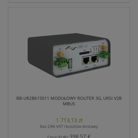
BB-UR2B615011 MODUŁOWY ROUTER 3G, UR5I V2B
MBUS
1 713,13 zł
bez 23% VAT i kosztów dostawy
398,57 €
Cena (EUR):