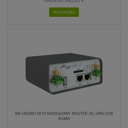
Cena (EUR):
do koszyka
BB-UR2B613010 MODUŁOWY ROUTER 3G, UR5I V2B
RS485