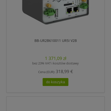
BB-UR2B610011 UR5I V2B
1 371,09 zł
bez 23% VAT i kosztów dostawy
318,99 €
Cena (EUR):
do koszyka