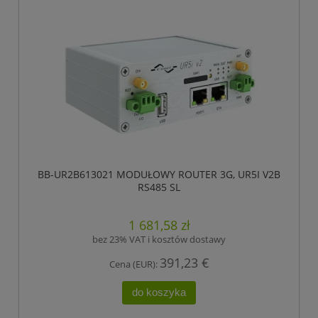
BB-UR2B613021 MODUŁOWY ROUTER 3G, UR5I V2B
RS485 SL
1 681,58 zł
bez 23% VAT i kosztów dostawy
391,23 €
Cena (EUR):
do koszyka