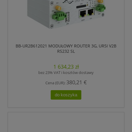
BB-UR2B612021 MODUŁOWY ROUTER 3G, UR5I V2B
RS232 SL
1 634,23 zł
bez 23% VAT i kosztów dostawy
380,21 €
Cena (EUR):
do koszyka