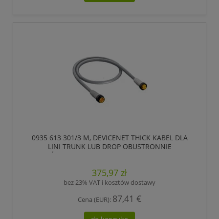
0935 613 301/3 M, DEVICENET THICK KABEL DLA
LINI TRUNK LUB DROP OBUSTRONNIE
ZAKOŃCZONY KONFEKCJONOWANY, 5 POLOWY
7/8 MĘSKI PROSTY (ZEWNĘTRZNY GWINT) DO
375,97 zł
ZŁĄCZA ŻEŃSKIEGO PROSTEGO 7/8 ., LUMBERG
AUTOMATION
bez 23% VAT i kosztów dostawy
87,41 €
Cena (EUR):