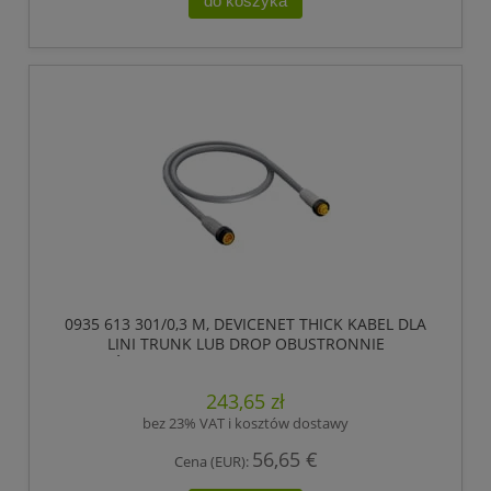
do koszyka
0935 613 301/0,3 M, DEVICENET THICK KABEL DLA
LINI TRUNK LUB DROP OBUSTRONNIE
ZAKOŃCZONY KONFEKCJONOWANY, 5 POLOWY
7/8 MĘSKI PROSTY (ZEWNĘTRZNY GWINT) DO
243,65 zł
ZŁĄCZA ŻEŃSKIEGO PROSTEGO 7/8 ., LUMBERG
AUTOMATION
bez 23% VAT i kosztów dostawy
56,65 €
Cena (EUR):