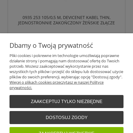
0935 253 105/0,5 M, DEVICENET KABEL THIN,
JEDNOSTRONNIE ZAKOŃCZONY ŻEŃSKIE ZŁĄCZE
M12, 5 POLOWE, LUMBERG AUTOMATION
46,44 zł
Dbamy o Twoją prywatność
bez 23% VAT i kosztów dostawy
10,80 €
Cena (EUR):
Pliki cookies i pokrewne im technologie umożliwiają poprawne
działanie strony i pomagają nam dostosować ofertę do Twoich
potrzeb. Możesz zaakceptować wykorzystanie przez nas
do koszyka
wszystkich tych plików i przejść do sklepu lub dostosować użycie
plików do swoich preferencji, wybierając opcję "Dostosuj zgody".
Więcej o plikach cookies przeczytasz w naszej Polityce
prywatności.
«
1
2
3
4
5
»
ZAAKCEPTUJ TYLKO NIEZBĘDNE
Warunki zakupów
DOSTOSUJ ZGODY
Moje konto