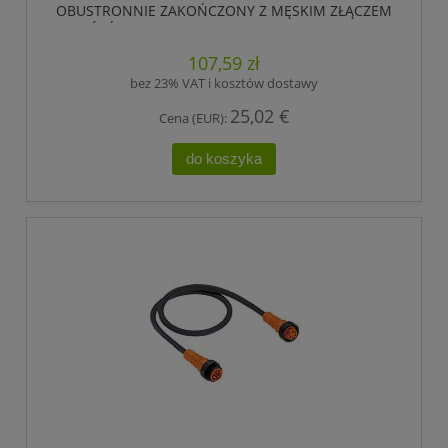
OBUSTRONNIE ZAKOŃCZONY Z MĘSKIM ZŁĄCZEM
7/8 I ŹEŃSKIM ZŁĄCZEM 7/8, 5 POLOWE, LUMBERG
AUTOMATION
107,59 zł
bez 23% VAT i kosztów dostawy
25,02 €
Cena (EUR):
do koszyka