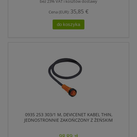
bez 23% VAT i kosztów dostawy
35,85 €
Cena (EUR):
do koszyka
0935 253 303/1 M, DEVICENET KABEL THIN,
JEDNOSTRONNIE ZAKOŃCZONY Z ŻEŃSKIM
ZŁĄCZEM 7/8, 5 POLOWE, LUMBERG AUTOMATION
98,89 zł