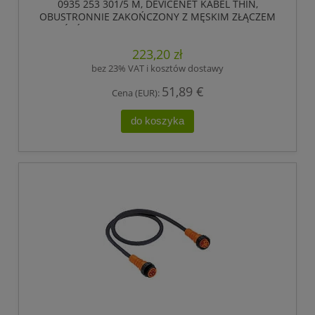
0935 253 301/5 M, DEVICENET KABEL THIN,
OBUSTRONNIE ZAKOŃCZONY Z MĘSKIM ZŁĄCZEM
7/8 I ŹEŃSKIM ZŁĄCZEM 7/8, 5 POLOWE, LUMBERG
AUTOMATION
223,20 zł
bez 23% VAT i kosztów dostawy
51,89 €
Cena (EUR):
do koszyka