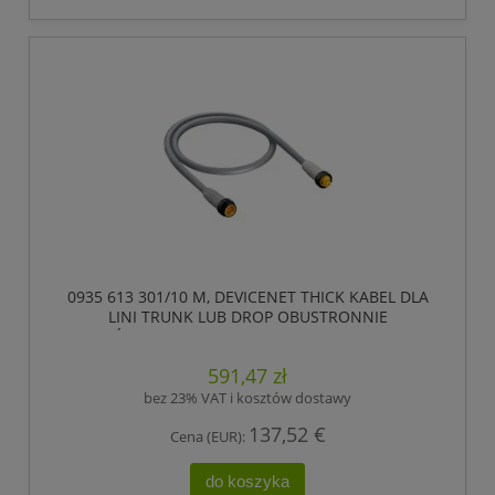
0935 613 301/10 M, DEVICENET THICK KABEL DLA
LINI TRUNK LUB DROP OBUSTRONNIE
ZAKOŃCZONY KONFEKCJONOWANY, 5 POLOWY
7/8 MĘSKI PROSTY (ZEWNĘTRZNY GWINT) DO
591,47 zł
ZŁĄCZA ŻEŃSKIEGO PROSTEGO 7/8 ., LUMBERG
AUTOMATION
bez 23% VAT i kosztów dostawy
137,52 €
Cena (EUR):
do koszyka