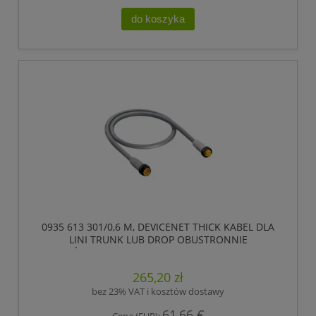
do koszyka
0935 613 301/0,6 M, DEVICENET THICK KABEL DLA
LINI TRUNK LUB DROP OBUSTRONNIE
ZAKOŃCZONY KONFEKCJONOWANY, 5 POLOWY
7/8 MĘSKI PROSTY (ZEWNĘTRZNY GWINT) DO
265,20 zł
ZŁĄCZA ŻEŃSKIEGO PROSTEGO 7/8 ., LUMBERG
AUTOMATION
bez 23% VAT i kosztów dostawy
61,66 €
Cena (EUR):