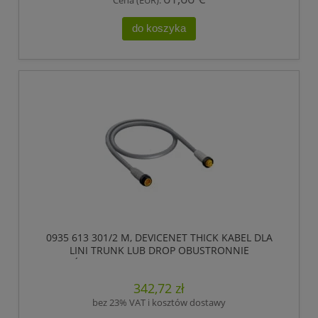
do koszyka
0935 613 301/2 M, DEVICENET THICK KABEL DLA
LINI TRUNK LUB DROP OBUSTRONNIE
ZAKOŃCZONY KONFEKCJONOWANY, 5 POLOWY
7/8 MĘSKI PROSTY (ZEWNĘTRZNY GWINT) DO
342,72 zł
ZŁĄCZA ŻEŃSKIEGO PROSTEGO 7/8 ., LUMBERG
AUTOMATION
bez 23% VAT i kosztów dostawy