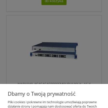
do koszyka
MAR1040-4C4C4C4C9999SM9HRHHXX.X., 16 X
PORTY COMBO (10/100/1000BASE TX RJ45 PLUS
Dbamy o Twoją prywatność
POWIĄZANIE FE/GE-SFP GNIAZDO) ,HIRSCHMANN
29 831,59 zł
Pliki cookies i pokrewne im technologie umożliwiają poprawne
bez 23% VAT i kosztów dostawy
działanie strony i pomagają nam dostosować ofertę do Twoich