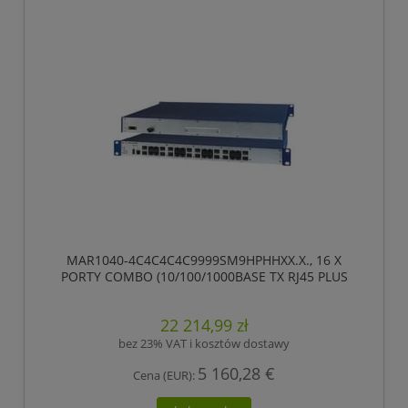
MAR1040-4C4C4C4C9999SM9HPHHXX.X., 16 X
PORTY COMBO (10/100/1000BASE TX RJ45 PLUS
POWIĄZANIE FE/GE-SFP GNIAZDO) ,HIRSCHMANN
22 214,99 zł
bez 23% VAT i kosztów dostawy
5 160,28 €
Cena (EUR):