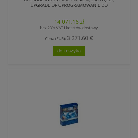
UPGRADE OF OPROGRAMOWANIE DO
ZARZĄDZANIA, MONITOROWANIA SIECI
PRZEMYSŁOWYCH DO 256 WĘZŁY (ADRESY IP).
14 071,16 zł
VALID TO UPGRADE V4.X TO THE CURRENT
VERSION. ,HIRSCHMANN
bez 23% VAT i kosztów dostawy
3 271,60 €
Cena (EUR):
do koszyka