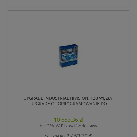
UPGRADE INDUSTRIAL HIVISION, 128 WĘZŁY,
UPGRADE OF OPROGRAMOWANIE DO
ZARZĄDZANIA, MONITOROWANIA SIECI
PRZEMYSŁOWYCH DO 128 WĘZŁY (ADRESY IP).
10 553,36 zł
VALID TO UPGRADE V4.X TO THE CURRENT
VERSION. ,HIRSCHMANN
bez 23% VAT i kosztów dostawy
2 453,70 €
Cena (EUR):