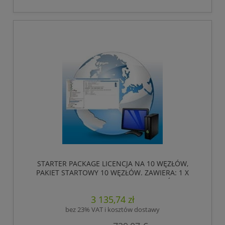
STARTER PACKAGE LICENCJA NA 10 WĘZŁÓW,
PAKIET STARTOWY 10 WĘZŁÓW. ZAWIERA: 1 X
SITEMENAGER 10 LICENCJA NA 10 WĘZŁÓW, 1 X
LINKMANAGER RUCHAMO LICENCJA, 1 X
3 135,74 zł
LINKMANAGER MOBILNA LICENCJA, 1 X DARMOWA
GATEMANAGER ,HIRSCHMANN
bez 23% VAT i kosztów dostawy