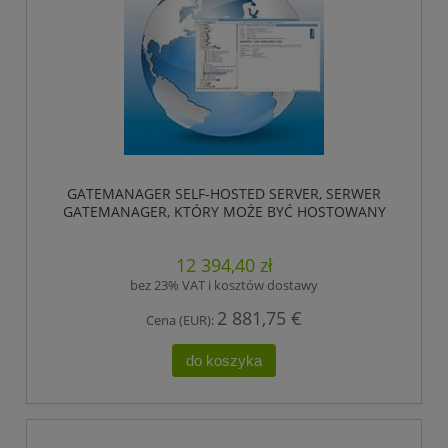
GATEMANAGER SELF-HOSTED SERVER, SERWER
GATEMANAGER, KTÓRY MOŻE BYĆ HOSTOWANY
NA STRONIE KLIENTA. DOSTARCZONY JAKO OBRAZ
MASZYNY WIRTUALNEJ MS HYPER V, VMWARE LUB
12 394,40 zł
ESXI. ,HIRSCHMANN
bez 23% VAT i kosztów dostawy
2 881,75 €
Cena (EUR):
do koszyka