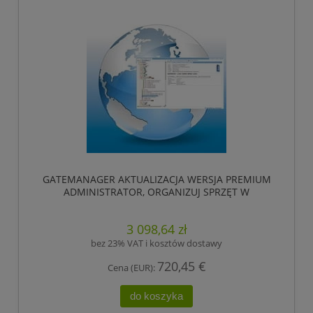
GATEMANAGER AKTUALIZACJA WERSJA PREMIUM
ADMINISTRATOR, ORGANIZUJ SPRZĘT W
FOLDERACH NA KLIENTA, FABRYKI, POZIOMY
DOSTĘPU LUB INNĄ LOGICZNĄ STRUKTURĘ
3 098,64 zł
DRZEWA (TWÓRZ DOMENY I URZĄDZENIA ORAZ ZA
POMOCĄ SITEMANAGER UMIEŚĆ W ODPOWIEDNIE
bez 23% VAT i kosztów dostawy
DOMENY). ,HIRSCHMANN
720,45 €
Cena (EUR):
do koszyka