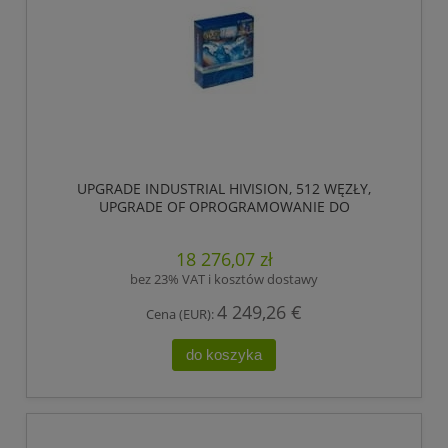
UPGRADE INDUSTRIAL HIVISION, 512 WĘZŁY,
UPGRADE OF OPROGRAMOWANIE DO
ZARZĄDZANIA, MONITOROWANIA SIECI
PRZEMYSŁOWYCH DO 512 WĘZŁY (ADRESY IP).
18 276,07 zł
VALID TO UPGRADE V4.X TO THE CURRENT
VERSION. ,HIRSCHMANN
bez 23% VAT i kosztów dostawy
4 249,26 €
Cena (EUR):
do koszyka