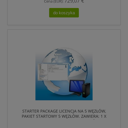
729,07 €
Cena (EUR):
do koszyka
STARTER PACKAGE LICENCJA NA 5 WĘZŁÓW,
PAKIET STARTOWY 5 WĘZŁÓW. ZAWIERA: 1 X
SITEMENAGER 5 LICENCJA NA 5 WĘZŁÓW, 1 X
LINKMANAGER RUCHAMO LICENCJA, 1 X