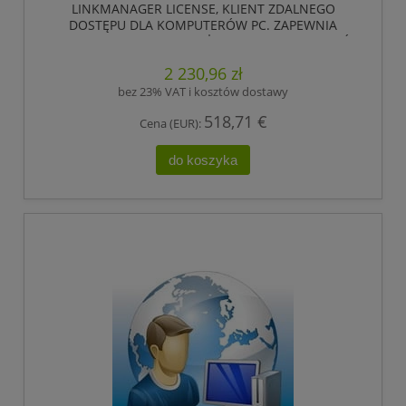
LINKMANAGER LICENSE, KLIENT ZDALNEGO
DOSTĘPU DLA KOMPUTERÓW PC. ZAPEWNIA
BEZPIECZNY DOSTĘP NA ŻĄDANIE DO URZĄDZEŃ
ZDALNYCH ZA POŚREDNICTWEM GATEMANAGER.
2 230,96 zł
,HIRSCHMANN
bez 23% VAT i kosztów dostawy
518,71 €
Cena (EUR):
do koszyka