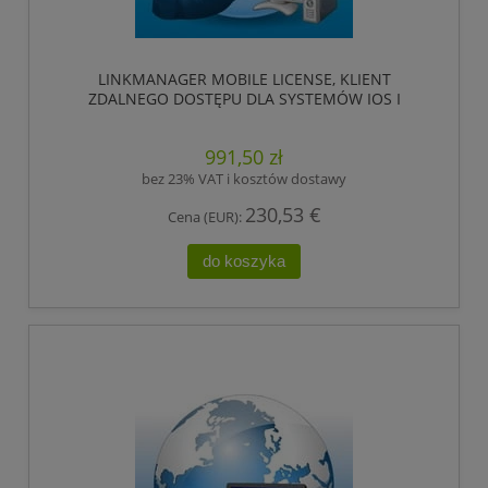
LINKMANAGER MOBILE LICENSE, KLIENT
ZDALNEGO DOSTĘPU DLA SYSTEMÓW IOS I
ANDROID. ZAPEWNIA BEZPIECZNY, DOSTĘPNY NA
ŻĄDANIE DOSTĘP DO URZĄDZEŃ ZDALNYCH ZA
991,50 zł
POMOCĄ INTERFEJSU INTERNETOWEGO.
,HIRSCHMANN
bez 23% VAT i kosztów dostawy
230,53 €
Cena (EUR):
do koszyka