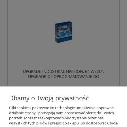
UPGRADE INDUSTRIAL HIVISION, 64 WĘZŁY,
UPGRADE OF OPROGRAMOWANIE DO
ZARZĄDZANIA, MONITOROWANIA SIECI
PRZEMYSŁOWYCH DO 64 WĘZŁY (ADRESY IP). VALID
8 794,46 zł
TO UPGRADE V4.X TO THE CURRENT VERSION.
Dbamy o Twoją prywatność
,HIRSCHMANN
bez 23% VAT i kosztów dostawy
2 044,75 €
Cena (EUR):
Pliki cookies i pokrewne im technologie umożliwiają poprawne
działanie strony i pomagają nam dostosować ofertę do Twoich
potrzeb. Możesz zaakceptować wykorzystanie przez nas
do koszyka
wszystkich tych plików i przejść do sklepu lub dostosować użycie