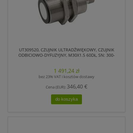
UT309520, CZUJNIK ULTRADŹWIĘKOWY, CZUJNIK
ODBICIOWO-DYFUZYJNY, M30X1.5 60DŁ, SN: 300-
3000, 18-30V DC, 1X PNP, IPF ELECTRONIC
1 491,24 zł
bez 23% VAT i kosztów dostawy
346,40 €
Cena (EUR):
do koszyka