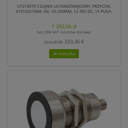
UT210570 CZUJNIK ULTRADŹWIĘKOWY, PRZYCISK,
41X15X21MM, SN: 10-250MM, 12-30V DC, 1X PUSH-
PULL, ZŁĄCZE WTYKOWE M8 4-PIN, IP67,
TWORZYWO SZTUCZNE, TEACH-IN, LED, OSIOWA
1 392,06 zł
WIĄZKA DŹWIĘKU
bez 23% VAT i kosztów dostawy
323,36 €
Cena (EUR):
do koszyka