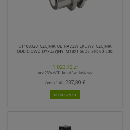
UT189020, CZUJNIK ULTRADŹWIĘKOWY, CZUJNIK
ODBICIOWO-DYFUZYJNY, M18X1 56DŁ, SN: 80-800,
18-30V DC, 0-10V, IPF ELECTRONIC
1 023,72 zł
bez 23% VAT i kosztów dostawy
237,80 €
Cena (EUR):
do koszyka