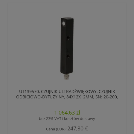
UT139570, CZUJNIK ULTRADŹWIĘKOWY, CZUJNIK
ODBICIOWO-DYFUZYJNY, 84X12X12MM, SN: 20-200,
18-30V DC, 1X PNP/NPN, IPF ELECTRONIC
1 064,63 zł
bez 23% VAT i kosztów dostawy
247,30 €
Cena (EUR):