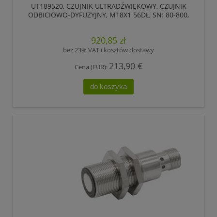
UT189520, CZUJNIK ULTRADŹWIĘKOWY, CZUJNIK
ODBICIOWO-DYFUZYJNY, M18X1 56DŁ, SN: 80-800,
18-30V DC, 1X PNP/NPN, IPF ELECTRONIC
920,85 zł
bez 23% VAT i kosztów dostawy
213,90 €
Cena (EUR):
do koszyka