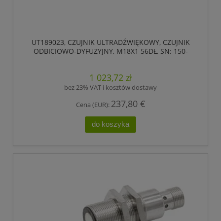
UT189023, CZUJNIK ULTRADŹWIĘKOWY, CZUJNIK
ODBICIOWO-DYFUZYJNY, M18X1 56DŁ, SN: 150-
1500, 18-30V DC, 0-10V, IPF ELECTRONIC
1 023,72 zł
bez 23% VAT i kosztów dostawy
237,80 €
Cena (EUR):
do koszyka