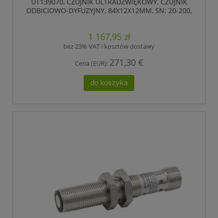
UT139070, CZUJNIK ULTRADŹWIĘKOWY, CZUJNIK
ODBICIOWO-DYFUZYJNY, 84X12X12MM, SN: 20-200,
18-30V DC, 0-10V/4-20MA, IPF ELECTRONIC
1 167,95 zł
bez 23% VAT i kosztów dostawy
271,30 €
Cena (EUR):
do koszyka