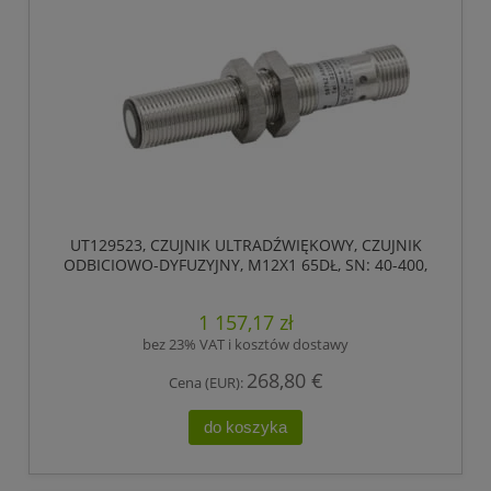
UT129523, CZUJNIK ULTRADŹWIĘKOWY, CZUJNIK
ODBICIOWO-DYFUZYJNY, M12X1 65DŁ, SN: 40-400,
18-30V DC, 1X PNP/NPN
1 157,17 zł
bez 23% VAT i kosztów dostawy
268,80 €
Cena (EUR):
do koszyka