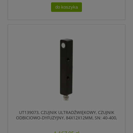
do koszyka
UT139073, CZUJNIK ULTRADŹWIĘKOWY, CZUJNIK
ODBICIOWO-DYFUZYJNY, 84X12X12MM, SN: 40-400,
18-30V DC, 0-10V/4-20MA, IPF ELECTRONIC