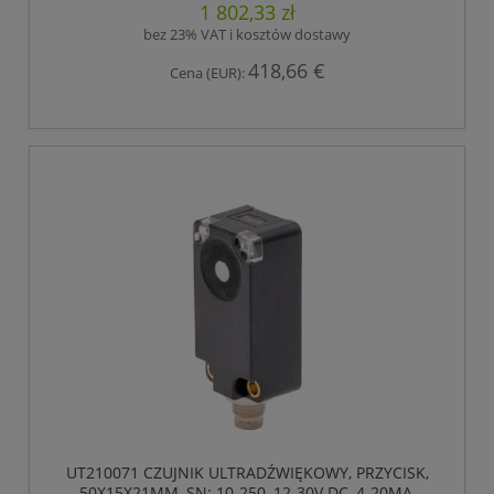
1 802,33 zł
BOKU
bez 23% VAT i kosztów dostawy
418,66 €
Cena (EUR):
UT210071 CZUJNIK ULTRADŹWIĘKOWY, PRZYCISK,
50X15X21MM, SN: 10-250, 12-30V DC, 4-20MA,