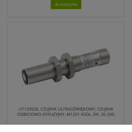
do koszyka
UT129520, CZUJNIK ULTRADŹWIĘKOWY, CZUJNIK
ODBICIOWO-DYFUZYJNY, M12X1 65DŁ, SN: 20-200,
18-30V DC, 1X PNP/NPN
1 157,17 zł