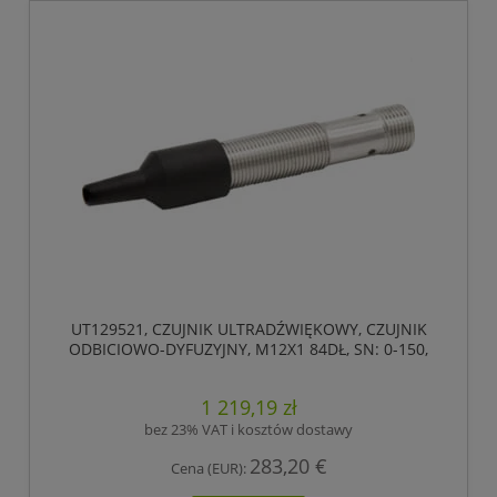
UT129521, CZUJNIK ULTRADŹWIĘKOWY, CZUJNIK
ODBICIOWO-DYFUZYJNY, M12X1 84DŁ, SN: 0-150,
18-30V DC, 1X PNP/NPN
1 219,19 zł
bez 23% VAT i kosztów dostawy
283,20 €
Cena (EUR):