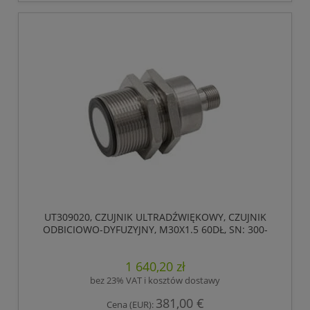
UT309020, CZUJNIK ULTRADŹWIĘKOWY, CZUJNIK
ODBICIOWO-DYFUZYJNY, M30X1.5 60DŁ, SN: 300-
3000, 18-30V DC, 0-10V, IPF ELECTRONIC
1 640,20 zł
bez 23% VAT i kosztów dostawy
381,00 €
Cena (EUR):