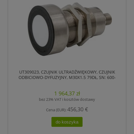
UT309023, CZUJNIK ULTRADŹWIĘKOWY, CZUJNIK
ODBICIOWO-DYFUZYJNY, M30X1.5 79DŁ, SN: 600-
6000, 18-30V DC, 0-10V, IPF ELECTRONIC
1 964,37 zł
bez 23% VAT i kosztów dostawy
456,30 €
Cena (EUR):
do koszyka