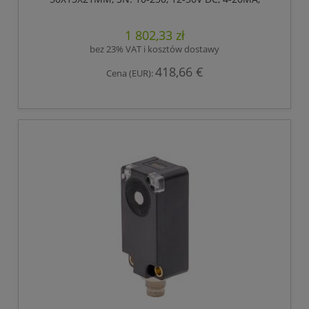
ZŁĄCZE WTYKOWE M8 4-PIN, IP67, PLASTIK, TEACH-
IN, WIĄZKA DŹWIĘKOWA Z BOKU
1 802,33 zł
bez 23% VAT i kosztów dostawy
418,66 €
Cena (EUR):