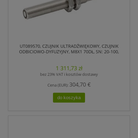
UT089570, CZUJNIK ULTRADŹWIĘKOWY, CZUJNIK
ODBICIOWO-DYFUZYJNY, M8X1 70DŁ, SN: 20-100,
18-30V DC, 1X PNP/NPN, IPF ELECTRONIC
1 311,73 zł
bez 23% VAT i kosztów dostawy
304,70 €
Cena (EUR):
do koszyka