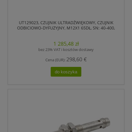
UT129023, CZUJNIK ULTRADŹWIĘKOWY, CZUJNIK
ODBICIOWO-DYFUZYJNY, M12X1 65DŁ, SN: 40-400,
18-30V DC, 0-10V, IPF ELECTRONIC
1 285,48 zł
bez 23% VAT i kosztów dostawy
298,60 €
Cena (EUR):
do koszyka