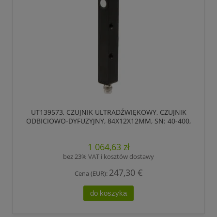
UT139573, CZUJNIK ULTRADŹWIĘKOWY, CZUJNIK
ODBICIOWO-DYFUZYJNY, 84X12X12MM, SN: 40-400,
18-30V DC, 1X PNP/NPN, IPF ELECTRONIC
1 064,63 zł
bez 23% VAT i kosztów dostawy
247,30 €
Cena (EUR):
do koszyka