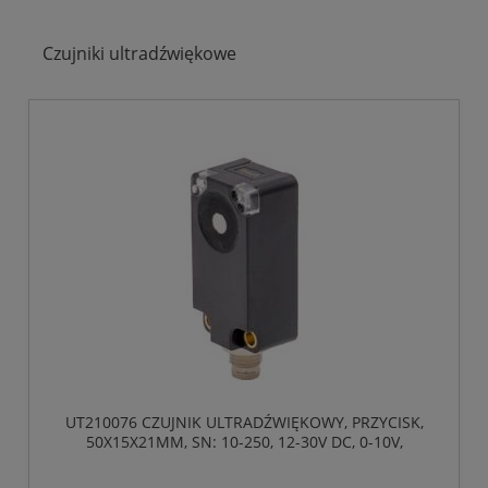
Czujniki ultradźwiękowe
UT210076 CZUJNIK ULTRADŹWIĘKOWY, PRZYCISK,
50X15X21MM, SN: 10-250, 12-30V DC, 0-10V,
ZŁĄCZE WTYKOWE M8 4-PIN, IP67, TWORZYWO
SZTUCZNE, TEACH-IN, WIĄZKA DŹWIĘKOWA Z