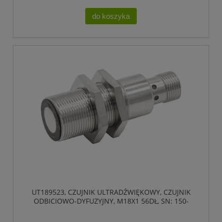
do koszyka
UT189523, CZUJNIK ULTRADŹWIĘKOWY, CZUJNIK
ODBICIOWO-DYFUZYJNY, M18X1 56DŁ, SN: 150-
1500, 18-30V DC, 1X PNP/N, IPF ELECTRONIC