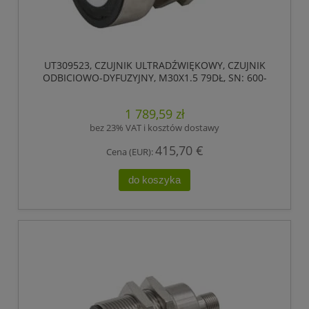
UT309523, CZUJNIK ULTRADŹWIĘKOWY, CZUJNIK
ODBICIOWO-DYFUZYJNY, M30X1.5 79DŁ, SN: 600-
6000, 18-30V DC, 1X PNP, IPF ELECTRONIC
1 789,59 zł
bez 23% VAT i kosztów dostawy
415,70 €
Cena (EUR):
do koszyka