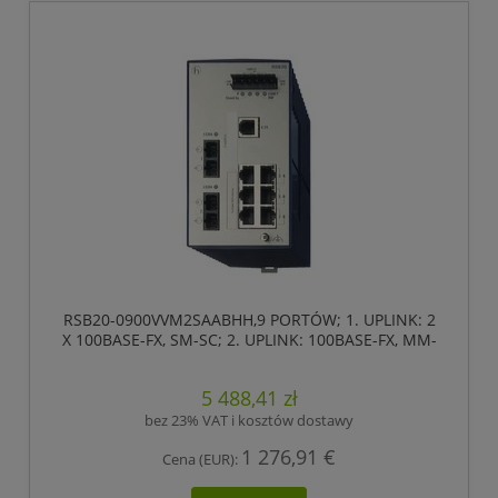
RSB20-0900VVM2SAABHH,9 PORTÓW; 1. UPLINK: 2
X 100BASE-FX, SM-SC; 2. UPLINK: 100BASE-FX, MM-
SC; 6 X STANDARD 10/100 BASE TX, RJ45
,HIRSCHMANN
5 488,41 zł
bez 23% VAT i kosztów dostawy
1 276,91 €
Cena (EUR):