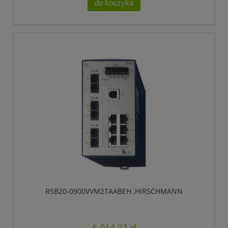
do koszyka
RSB20-0900VVM2TAABEH ,HIRSCHMANN
6 014,33 zł