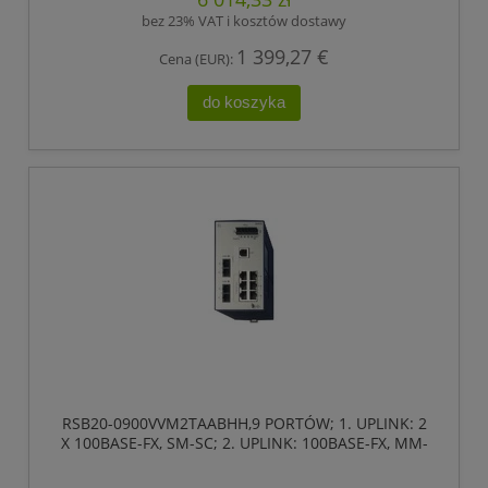
bez 23% VAT i kosztów dostawy
1 399,27 €
Cena (EUR):
do koszyka
RSB20-0900VVM2TAABHH,9 PORTÓW; 1. UPLINK: 2
X 100BASE-FX, SM-SC; 2. UPLINK: 100BASE-FX, MM-
SC; 6 X STANDARD 10/100 BASE TX, RJ45
,HIRSCHMANN