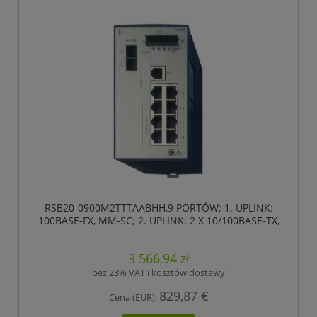
RSB20-0900M2TTTAABHH,9 PORTÓW; 1. UPLINK:
100BASE-FX, MM-SC; 2. UPLINK: 2 X 10/100BASE-TX,
RJ45; 6 X STANDARD 10/100 BASE TX, RJ45
,HIRSCHMANN
3 566,94 zł
bez 23% VAT i kosztów dostawy
829,87 €
Cena (EUR):