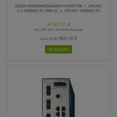
RSB20-0900MMM2SAABHH,9 PORTÓW; 1. UPLINK:
2 X 100BASE-FX, MM-SC; 2. UPLINK: 100BASE-FX,
MM-SC; 6 X STANDARD 10/100 BASE TX, RJ45
,HIRSCHMANN
4 165,72 zł
bez 23% VAT i kosztów dostawy
969,18 €
Cena (EUR):
do koszyka