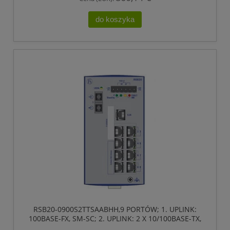
do koszyka
RSB20-0900S2TTSAABHH,9 PORTÓW; 1. UPLINK:
100BASE-FX, SM-SC; 2. UPLINK: 2 X 10/100BASE-TX,
RJ45; 6 X STANDARD 10/100 BASE TX, RJ45