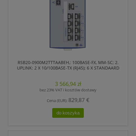
RSB20-0900M2TTTAABEH,: 100BASE-FX, MM-SC; 2.
UPLINK: 2 X 10/100BASE-TX (RJ45); 6 X STANDAARD
10/100 BASE TX (RJ45) ,HIRSCHMANN
3 566,94 zł
bez 23% VAT i kosztów dostawy
829,87 €
Cena (EUR):
do koszyka