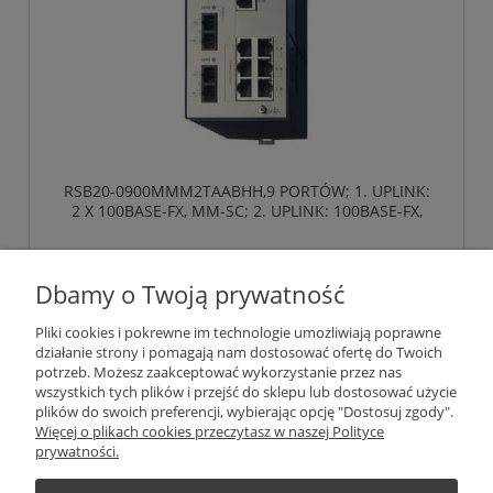
RSB20-0900MMM2TAABHH,9 PORTÓW; 1. UPLINK:
2 X 100BASE-FX, MM-SC; 2. UPLINK: 100BASE-FX,
MM-SC; 6 X STANDARD 10/100 BASE TX, RJ45
,HIRSCHMANN
4 696,89 zł
Dbamy o Twoją prywatność
bez 23% VAT i kosztów dostawy
1 092,76 €
Cena (EUR):
Pliki cookies i pokrewne im technologie umożliwiają poprawne
działanie strony i pomagają nam dostosować ofertę do Twoich
potrzeb. Możesz zaakceptować wykorzystanie przez nas
do koszyka
wszystkich tych plików i przejść do sklepu lub dostosować użycie
plików do swoich preferencji, wybierając opcję "Dostosuj zgody".
Więcej o plikach cookies przeczytasz w naszej Polityce
prywatności.
«
1
2
»