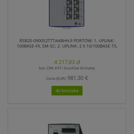
RSB20-0900S2TTTAABHH,9 PORTÓW; 1. UPLINK:
100BASE-FX, SM-SC; 2. UPLINK: 2 X 10/100BASE-TX,
RJ45; 6 X STANDARD 10/100 BASE TX, RJ45
,HIRSCHMANN
4 217,83 zł
bez 23% VAT i kosztów dostawy
981,30 €
Cena (EUR):
do koszyka