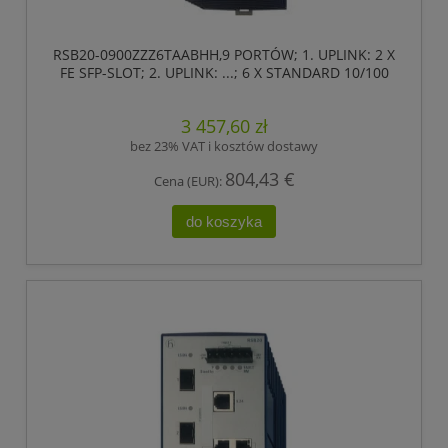
RSB20-0900ZZZ6TAABHH,9 PORTÓW; 1. UPLINK: 2 X
FE SFP-SLOT; 2. UPLINK: ...; 6 X STANDARD 10/100
BASE TX, RJ45 ,HIRSCHMANN
3 457,60 zł
bez 23% VAT i kosztów dostawy
804,43 €
Cena (EUR):
do koszyka