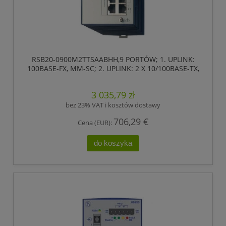
RSB20-0900M2TTSAABHH,9 PORTÓW; 1. UPLINK:
100BASE-FX, MM-SC; 2. UPLINK: 2 X 10/100BASE-TX,
RJ45; 6 X STANDARD 10/100 BASE TX, RJ45
,HIRSCHMANN
3 035,79 zł
bez 23% VAT i kosztów dostawy
706,29 €
Cena (EUR):
do koszyka