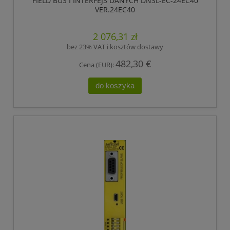
FIELD BUS I INTERFEJS DANYCH DNSL-EC-24EC40
VER.24EC40
2 076,31 zł
bez 23% VAT i kosztów dostawy
482,30 €
Cena (EUR):
do koszyka