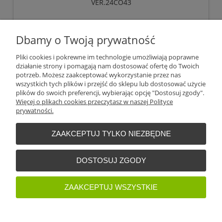
VER.24CO43
2 770,28 zł
Dbamy o Twoją prywatność
bez 23% VAT i kosztów dostawy
643,50 €
Cena (EUR):
Pliki cookies i pokrewne im technologie umożliwiają poprawne
działanie strony i pomagają nam dostosować ofertę do Twoich
potrzeb. Możesz zaakceptować wykorzystanie przez nas
do koszyka
wszystkich tych plików i przejść do sklepu lub dostosować użycie
plików do swoich preferencji, wybierając opcję "Dostosuj zgody".
Więcej o plikach cookies przeczytasz w naszej Polityce
prywatności.
«
1
2
3
4
5
»
ZAAKCEPTUJ TYLKO NIEZBĘDNE
Warunki zakupów
DOSTOSUJ ZGODY
Moje konto
ZAAKCEPTUJ WSZYSTKIE
Informacje o sklepie