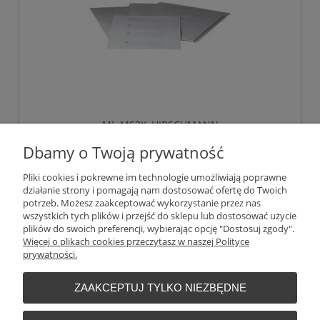
ML-MS3X ,HIRSCHMANN
Dbamy o Twoją prywatność
358,46 zł
Pliki cookies i pokrewne im technologie umożliwiają poprawne
bez 23% VAT i kosztów dostawy
działanie strony i pomagają nam dostosować ofertę do Twoich
potrzeb. Możesz zaakceptować wykorzystanie przez nas
83,40 €
Cena (EUR):
wszystkich tych plików i przejść do sklepu lub dostosować użycie
plików do swoich preferencji, wybierając opcję "Dostosuj zgody".
Więcej o plikach cookies przeczytasz w naszej Polityce
do koszyka
prywatności.
ZAAKCEPTUJ TYLKO NIEZBĘDNE
Warunki zakupów