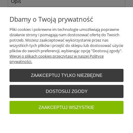
Opis
Koszty dostawy
Cena nie zawiera ewentualnych kosztów płatności
Dbamy o Twoją prywatność
Opinie o produkcie (0)
Pliki cookies i pokrewne im technologie umożliwiają poprawne
działanie strony i pomagają nam dostosować ofertę do Twoich
DNSD modular to pierwsza modułowa seria sterowników
potrzeb. Możesz zaakceptować wykorzystanie przez nas
bezpieczeństwa produkowanych przez DINĘ. Jest to produkt
wszystkich tych plików i przejść do sklepu lub dostosować użycie
który już od ponad 2 dekad zapewnia bezpieczeństwo ludzi i
plików do swoich preferencji, wybierając opcję "Dostosuj zgody".
maszyn. Bardzo często stosowany w maszynach i instalacjach
Więcej o plikach cookies przeczytasz w naszej Polityce
przemysłowych oraz w automatyce, aczkolwiek wypierany już
prywatności.
przez nowsze rozwiązania.
ZAAKCEPTUJ TYLKO NIEZBĘDNE
Warunki zakupów
DOSTOSUJ ZGODY
Moje konto
ZAAKCEPTUJ WSZYSTKIE
Informacje o sklepie
POKAŻ PEŁNĄ WERSJĘ STRONY