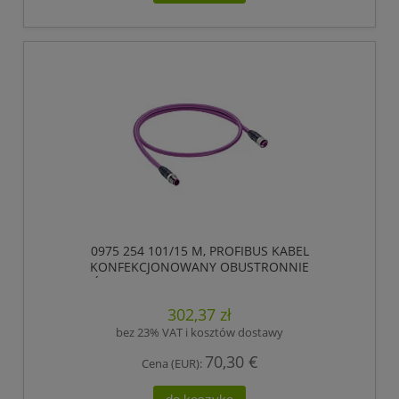
0975 254 101/15 M, PROFIBUS KABEL
KONFEKCJONOWANY OBUSTRONNIE
ZAKOŃCZONY, ZŁĄCZE MĘSKIE M12 DO ZŁĄCZE
ŻEŃSKIE M12, 5 POLOWY, KODOWANIE-B,
302,37 zł
LUMBERG AUTOMATION
bez 23% VAT i kosztów dostawy
70,30 €
Cena (EUR):