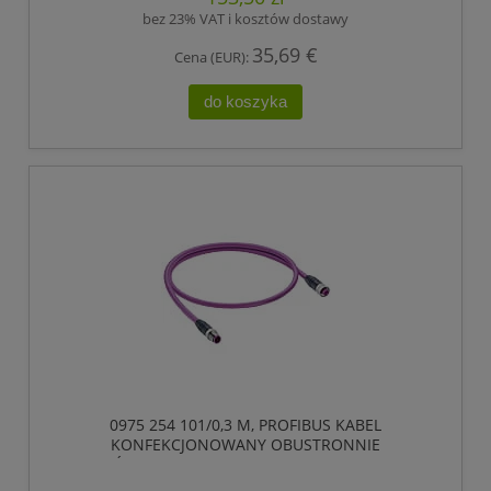
bez 23% VAT i kosztów dostawy
35,69 €
Cena (EUR):
do koszyka
0975 254 101/0,3 M, PROFIBUS KABEL
KONFEKCJONOWANY OBUSTRONNIE
ZAKOŃCZONY, ZŁĄCZE MĘSKIE M12 DO ZŁĄCZE
ŻEŃSKIE M12, 5 POLOWY, KODOWANIE-B,