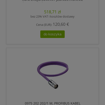
ZAKOŃCZONY, ŻEŃSKIE ZŁĄCZE M23, 12 POLOWY.,
LUMBERG AUTOMATION
518,71 zł
bez 23% VAT i kosztów dostawy
120,60 €
Cena (EUR):
do koszyka
0975 202 202/1 M, PROFIBUS KABEL