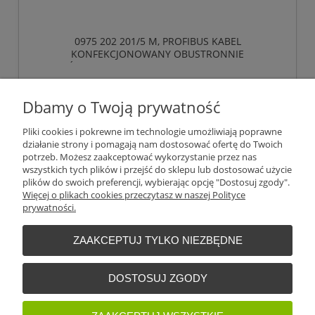
0975 202 201/5 M, PROFIBUS KABEL
KONFEKCJONOWANY OBUSTRONNIE
ZAKOŃCZONY, MĘSKIE ZŁĄCZE M23, 12 POLOWY.,
LUMBERG AUTOMATION
625,89 zł
Dbamy o Twoją prywatność
bez 23% VAT i kosztów dostawy
145,52 €
Cena (EUR):
Pliki cookies i pokrewne im technologie umożliwiają poprawne
działanie strony i pomagają nam dostosować ofertę do Twoich
potrzeb. Możesz zaakceptować wykorzystanie przez nas
do koszyka
wszystkich tych plików i przejść do sklepu lub dostosować użycie
plików do swoich preferencji, wybierając opcję "Dostosuj zgody".
Więcej o plikach cookies przeczytasz w naszej Polityce
prywatności.
«
1
2
3
4
5
6
...
8
»
ZAAKCEPTUJ TYLKO NIEZBĘDNE
Warunki zakupów
DOSTOSUJ ZGODY
Moje konto