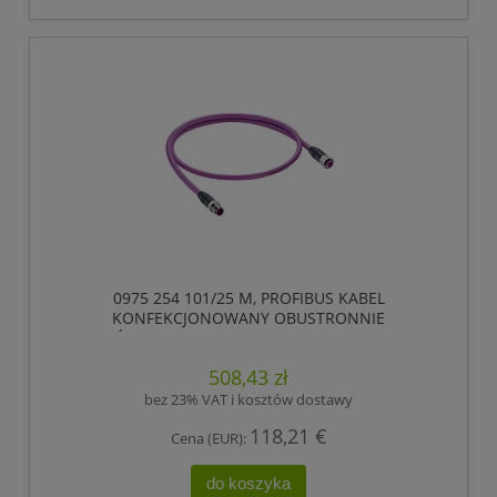
0975 254 101/25 M, PROFIBUS KABEL
KONFEKCJONOWANY OBUSTRONNIE
ZAKOŃCZONY, ZŁĄCZE MĘSKIE M12 DO ZŁĄCZE
ŻEŃSKIE M12, 5 POLOWY, KODOWANIE-B,
508,43 zł
LUMBERG AUTOMATION
bez 23% VAT i kosztów dostawy
118,21 €
Cena (EUR):
do koszyka