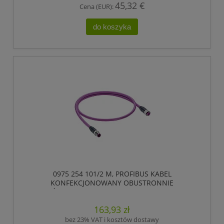
45,32 €
Cena (EUR):
do koszyka
0975 254 101/2 M, PROFIBUS KABEL
KONFEKCJONOWANY OBUSTRONNIE
ZAKOŃCZONY, ZŁĄCZE MĘSKIE M12 DO ZŁĄCZE
ŻEŃSKIE M12, 5 POLOWY, KODOWANIE-B,
163,93 zł
LUMBERG AUTOMATION
bez 23% VAT i kosztów dostawy