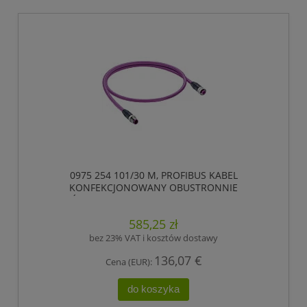
0975 254 101/30 M, PROFIBUS KABEL
KONFEKCJONOWANY OBUSTRONNIE
ZAKOŃCZONY, ZŁĄCZE MĘSKIE M12 DO ZŁĄCZE
ŻEŃSKIE M12, 5 POLOWY, KODOWANIE-B,
585,25 zł
LUMBERG AUTOMATION
bez 23% VAT i kosztów dostawy
136,07 €
Cena (EUR):
do koszyka