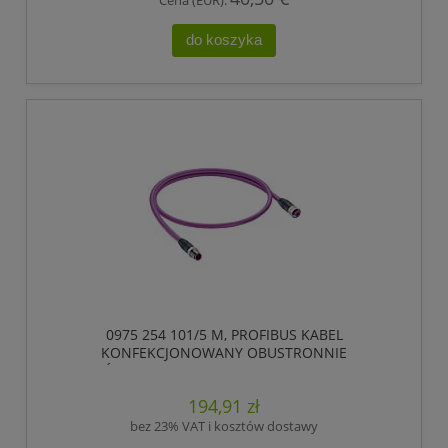
do koszyka
0975 254 101/5 M, PROFIBUS KABEL
KONFEKCJONOWANY OBUSTRONNIE
ZAKOŃCZONY, ZŁĄCZE MĘSKIE M12 DO ZŁĄCZE
ŻEŃSKIE M12, 5 POLOWY, KODOWANIE-B,
194,91 zł
LUMBERG AUTOMATION
bez 23% VAT i kosztów dostawy