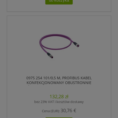
do koszyka
0975 254 101/0,5 M, PROFIBUS KABEL
KONFEKCJONOWANY OBUSTRONNIE
ZAKOŃCZONY, ZŁĄCZE MĘSKIE M12 DO ZŁĄCZE
ŻEŃSKIE M12, 5 POLOWY, KODOWANIE-B,
132,28 zł
LUMBERG AUTOMATION
bez 23% VAT i kosztów dostawy
30,76 €
Cena (EUR):