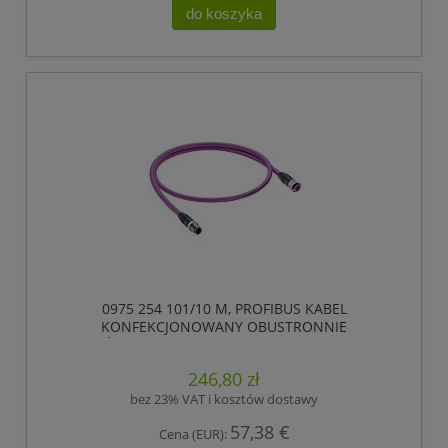
do koszyka
0975 254 101/10 M, PROFIBUS KABEL
KONFEKCJONOWANY OBUSTRONNIE
ZAKOŃCZONY, ZŁĄCZE MĘSKIE M12 DO ZŁĄCZE
ŻEŃSKIE M12, 5 POLOWY, KODOWANIE-B,
246,80 zł
LUMBERG AUTOMATION
bez 23% VAT i kosztów dostawy
57,38 €
Cena (EUR):