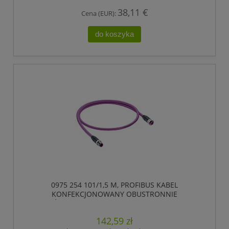
38,11 €
Cena (EUR):
do koszyka
0975 254 101/1,5 M, PROFIBUS KABEL
KONFEKCJONOWANY OBUSTRONNIE
ZAKOŃCZONY, ZŁĄCZE MĘSKIE M12 DO ZŁĄCZE
ŻEŃSKIE M12, 5 POLOWY, KODOWANIE-B,
142,59 zł
LUMBERG AUTOMATION