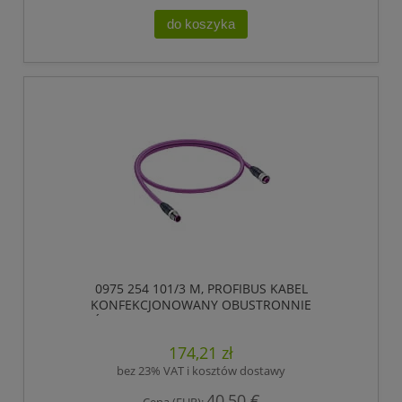
do koszyka
0975 254 101/3 M, PROFIBUS KABEL
KONFEKCJONOWANY OBUSTRONNIE
ZAKOŃCZONY, ZŁĄCZE MĘSKIE M12 DO ZŁĄCZE
ŻEŃSKIE M12, 5 POLOWY, KODOWANIE-B,
174,21 zł
LUMBERG AUTOMATION
bez 23% VAT i kosztów dostawy
40,50 €
Cena (EUR):