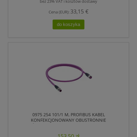
bez 23% VAT i kosztów dostawy
33,15 €
Cena (EUR):
do koszyka
0975 254 101/1 M, PROFIBUS KABEL
KONFEKCJONOWANY OBUSTRONNIE
ZAKOŃCZONY, ZŁĄCZE MĘSKIE M12 DO ZŁĄCZE
ŻEŃSKIE M12, 5 POLOWY, KODOWANIE-B,
153,50 zł
LUMBERG AUTOMATION